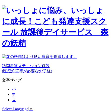
訪問看護ステ－ション併設
(医療処置等が必要なお子様)
文字サイズ
小
中
大
Select Language
▼