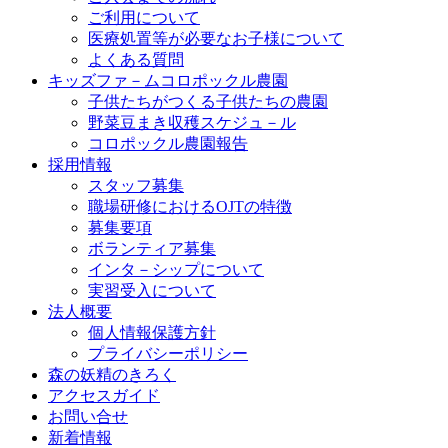
ご利用について
医療処置等が必要なお子様について
よくある質問
キッズファ－ムコロポックル農園
子供たちがつくる子供たちの農園
野菜豆まき収穫スケジュ－ル
コロポックル農園報告
採用情報
スタッフ募集
職場研修におけるOJTの特徴
募集要項
ボランティア募集
インタ－シップについて
実習受入について
法人概要
個人情報保護方針
プライバシーポリシー
森の妖精のきろく
アクセスガイド
お問い合せ
新着情報