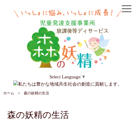
togg
navi
Select Language
▼
ホーム
森の妖精の生活
森の妖精の生活