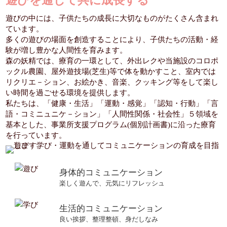
遊びを通じて共に成長する
遊びの中には、子供たちの成長に大切なものがたくさん含まれ
ています。
多くの遊びの場面を創造することにより、子供たちの活動・経
験が増し豊かな人間性を育みます。
森の妖精では、療育の一環として、外出レクや当施設のコロポ
ックル農園、屋外遊技場(芝生)等で体を動かすこと、室内では
リクリエ－ション、お絵かき、音楽、クッキング等をして楽し
い時間を過ごせる環境を提供します。
私たちは、
「健康・生活」「運動・感覚」「認知・行動」「言
語・コミニュニケ－ション」「人間性関係・社会性」５領域
を
基本とした、事業所支援プログラム(個別計画書)に沿った療育
を行っています。
身体的コミュニケーション
楽しく遊んで、元気にリフレッシュ
生活的コミュニケーション
良い挨拶、整理整頓、身だしなみ